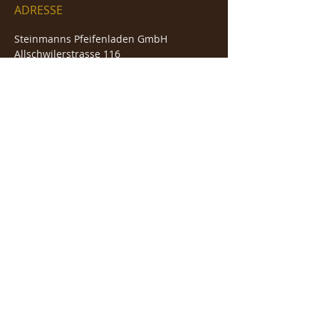
ADRESSE
Steinmanns Pfeifenladen GmbH
Allschwilerstrasse 116
4055 Basel
Info@steinmanns-pfeifenladen.ch
Telefon /
0041 (0)61 631 90 00
HIER FINDEN SIE UNS